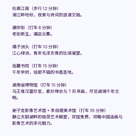
杜甫江阁（步行 12 分钟）
湘江畔地标，夜景与诗词的浪漫交融。
潮宗街（打车 8 分钟）
老街新生，潮店云集。
橘子洲头（打车 10 分钟）
江心绿洲，青年毛泽东像的壮阔凝望。
岳麓书院（打车 15 分钟）
千年学府，弦歌不辍的书香圣地。
湖南省博物馆（打车 15 分钟）
马王堆汉墓珍宝，素纱禅衣与 T 形帛画，尽览湖湘千年文
明。
谢子龙影像艺术馆 + 李自健美术馆（打车 35 分钟）
静立天鹅湖畔的极简艺术殿堂，双馆免费，领略中国油画与
影像艺术的多元魅力。