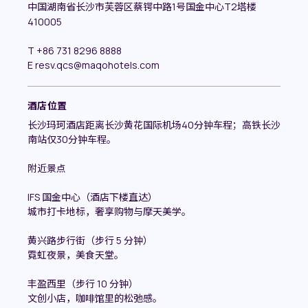
中国湖南省长沙市芙蓉区蔡锷中路1号国金中心T2塔楼
410005
T
+86 731 8296 8888
E
resv.qcs@maqohotels.com
酒店位置
长沙玛珂酒店距离长沙黄花国际机场40分钟车程；高铁长沙
南站仅30分钟车程。
附近景点
IFS 国金中心（酒店下楼直达）
城市打卡地标，奢享购物与摩天美学。
黄兴路步行街（步行 5 分钟）
霓虹夜景，美食天堂。
丰盈西里（步行 10 分钟）
文创小店，咖啡馆里的松弛感。