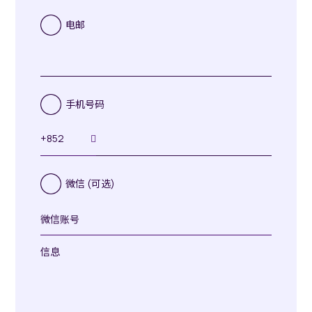
会
员
电邮
号
码
(可
填)
手机号码
+852
微信 (可选)
微
信
信息
账
号