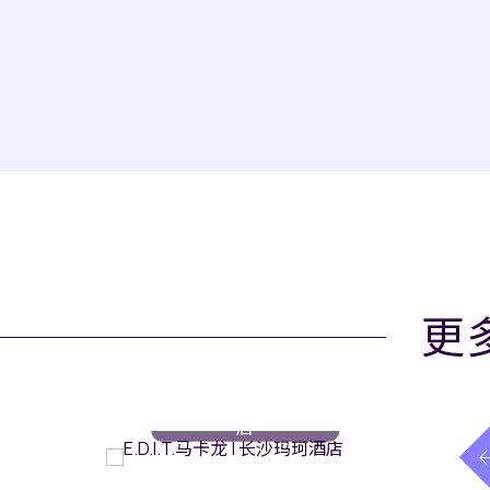
更
餐饮
// 长沙玛珂酒
店