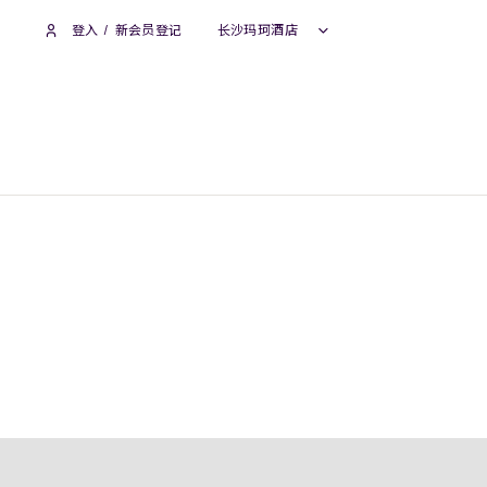
登入
/
新会员登记
长沙玛珂酒店