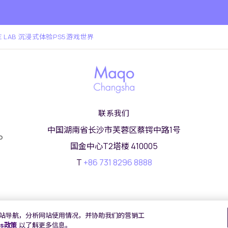
E LAB 沉浸式体验PS5游戏世界
联系我们
中国湖南省长沙市芙蓉区蔡锷中路1号
国金中心T2塔楼 410005
T
+86 731 8296 8888
以加强网站导航，分析网站使用情况，并协助我们的营销工
沪ICP备2022002871号-4
版权及原稿
2026 © 九龙仓酒店保留
es政策
以了解更多信息。