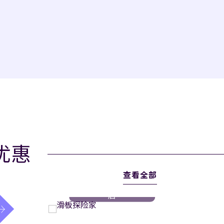
优惠
查看全部
冒险
// 长沙玛珂酒
店