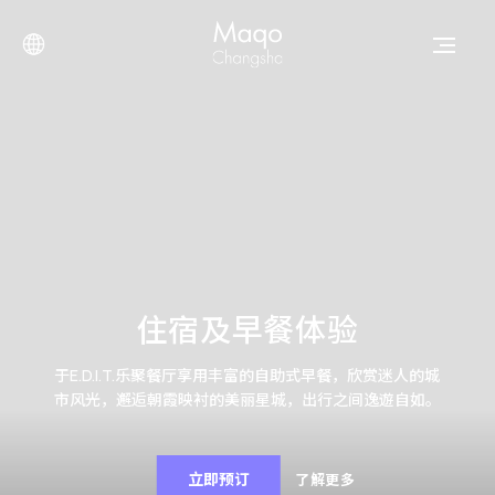
住宿及早餐体验
于E.D.I.T.乐聚餐厅享用丰富的自助式早餐，欣赏迷人的城
市风光，邂逅朝霞映衬的美丽星城，出行之间逸遊自如。
立即预订
了解更多