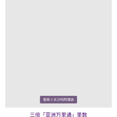
客房
// 长沙玛珂酒店
三倍「亚洲万里通」里数