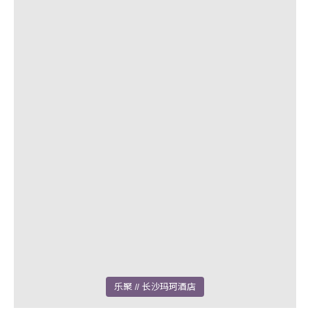
乐聚
// 长沙玛珂酒店