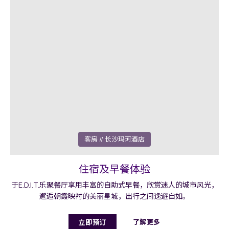
客房
// 长沙玛珂酒店
住宿及早餐体验
于E.D.I.T.乐聚餐厅享用丰富的自助式早餐，欣赏迷人的城市风光，
邂逅朝霞映衬的美丽星城，出行之间逸遊自如。
了解更多
立即预订