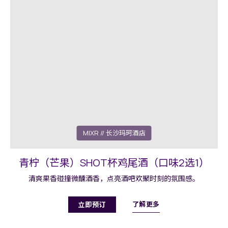
MIXR
// 长沙玛珂酒店
青柠（芒果）SHOT杯鸡尾酒（口味2选1）
清爽果香碰撞微醺酒香，点亮酒吧欢聚时刻的氛围感。
了解更多
立即预订