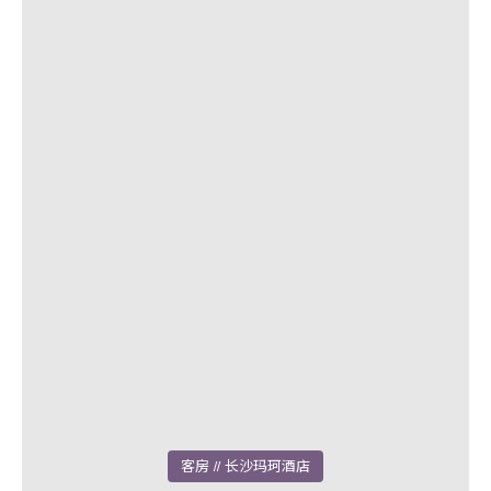
客房
// 长沙玛珂酒店