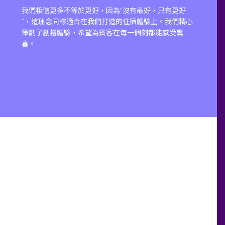
我們相信更多不等於更好，因為”沒有最好，只有更好
“，這理念同樣適合在我們打造的住宿體驗上。我們精心
策劃了創格體驗，希望為賓客在每一個刻都能感受驚
喜。