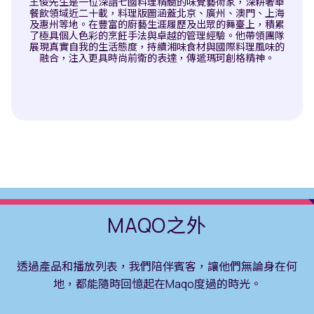
王俊先生是一位深諳七國料理精髓的味覺藝術家，深耕奢華
創造獨特且充滿活力的體驗、產品、時刻、文化和美食。
何杰先生不僅是前廳部中傑出的代表，更是創格者中的一
餐飲領域近二十載，料理版圖涵蓋北京、廣州、澳門、上海
員。他始終以卓越的執行力，為賓客激發每一個靈感抵達時
及惠州等地。在豐富的廚藝生涯履歷及出眾的舞臺上，積累
刻。無論是精心籌劃的專屬定制服務，抑或是甄選星城旅遊
了極具個人色彩的烹飪手法與卓越的管理經驗。他帶領團隊
的指南攻略，何杰先生都能精準傳遞瑪珂品牌精神，使每一
展現真實自我的生活態度，持續湘味食材與國際料理風味的
位賓客都能感受到長沙瑪珂酒店充滿活力的精彩紛呈旅程。
融合，注入更具時尚前衛的表達，傳遞瑪珂創格精神。
MAQO之外
透過產品和播放列表，我們陪伴賓客，讓他們無論身在何
地，都能隨時回憶起在Maqo度過的時光。