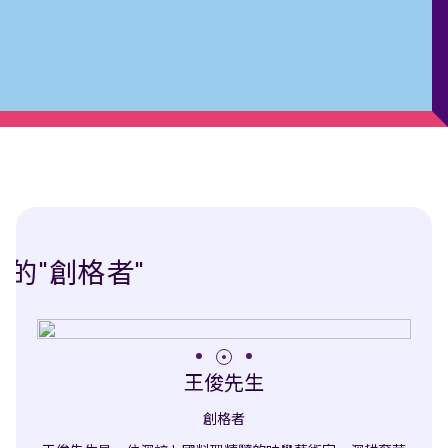
我們的"創格者"
我們的"創格者"
王俊先生
何杰先生
創格者
創格者
作為各自領域的專家，我們的"創格者"不斷激發靈感，為賓客