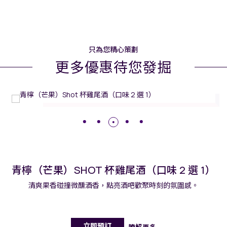
只為您精心策劃
更多優惠待您發掘
MiXR
// 長沙瑪珂酒店
青檸（芒果）SHOT 杯雞尾酒（口味 2 選 1）
清爽果香碰撞微醺酒香，點亮酒吧歡聚時刻的氛圍感。
立即預訂
瞭解更多